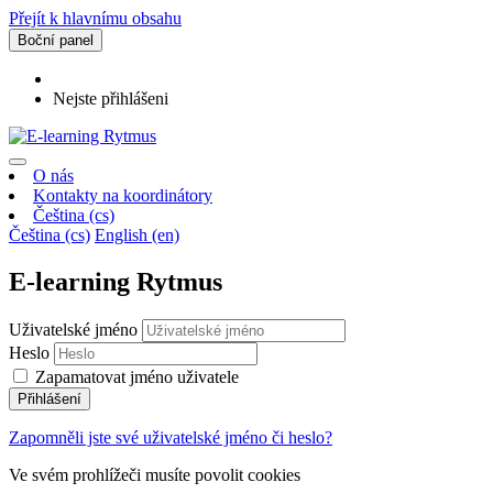
Přejít k hlavnímu obsahu
Boční panel
Nejste přihlášeni
O nás
Kontakty na koordinátory
Čeština ‎(cs)‎
Čeština ‎(cs)‎
English ‎(en)‎
E-learning Rytmus
Uživatelské jméno
Heslo
Zapamatovat jméno uživatele
Přihlášení
Zapomněli jste své uživatelské jméno či heslo?
Ve svém prohlížeči musíte povolit cookies